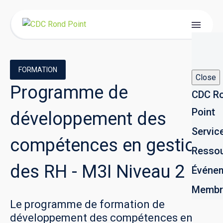
FORMATION
Close
Programme de
CDC R
Point
développement des
Servic
compétences en gestion
Resso
des RH - M3I Niveau 2
Événe
Membr
Le programme de formation de
développement des compétences en