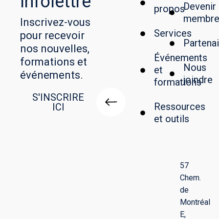
Infolettre
Devenir
propos
membr
Inscrivez-vous
Services
pour recevoir
Partenai
nos nouvelles,
Événements
formations et
Nous
et
événements.
joindre
formations
S'INSCRIRE
Ressources
ICI
et outils
57
Chem.
de
Montréal
E,