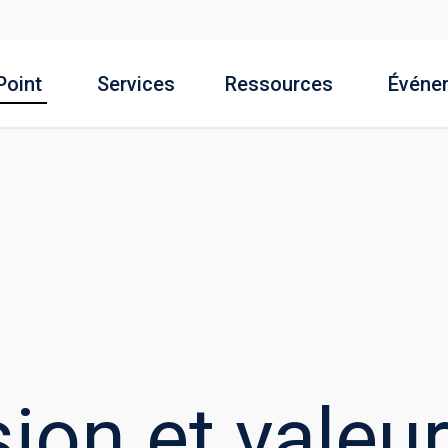
Point
Services
Ressources
Événe
sion et valeu