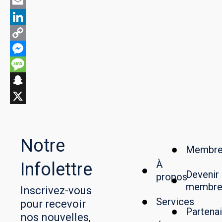
WhatsApp
Email
LinkedIn
Copy
Link
Messenger
Message
Snapchat
X
Notre
Membre
À
Infolettre
Devenir
propos
membr
Inscrivez-vous
Services
pour recevoir
Partenai
nos nouvelles,