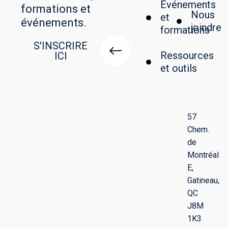
Événements
formations et
Nous
et
événements.
joindre
formations
S'INSCRIRE
Ressources
ICI
et outils
57
Chem.
de
Montréal
E,
Gatineau,
QC
J8M
1K3