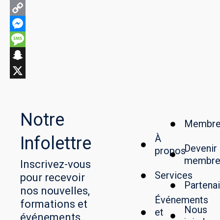
LinkedIn
Copy
Link
Messenger
Message
Snapchat
X
Notre
Membre
À
Infolettre
Devenir
propos
membr
Inscrivez-vous
Services
pour recevoir
Partenai
nos nouvelles,
Événements
formations et
Nous
et
événements.