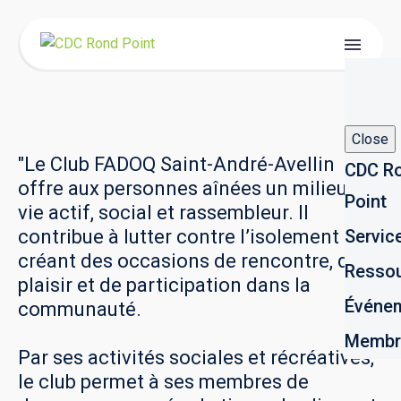
Close
"Le Club FADOQ Saint-André-Avellin
CDC R
offre aux personnes aînées un milieu de
Point
vie actif, social et rassembleur. Il
contribue à lutter contre l’isolement en
Servic
créant des occasions de rencontre, de
Resso
plaisir et de participation dans la
Événe
communauté.
Membr
Par ses activités sociales et récréatives,
le club permet à ses membres de