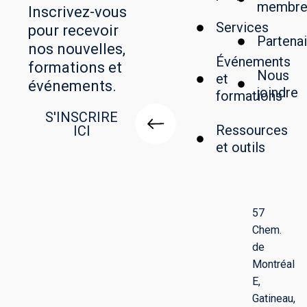
membr
Inscrivez-vous
Services
pour recevoir
Partenai
nos nouvelles,
Événements
formations et
Nous
et
événements.
joindre
formations
S'INSCRIRE
Ressources
ICI
et outils
57
Chem.
de
Montréal
E,
Gatineau,