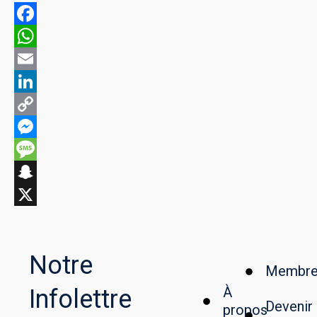
Facebook
WhatsApp
Email
LinkedIn
Copy
Link
Messenger
Message
Snapchat
X
Notre
Membre
À
Infolettre
Devenir
propos