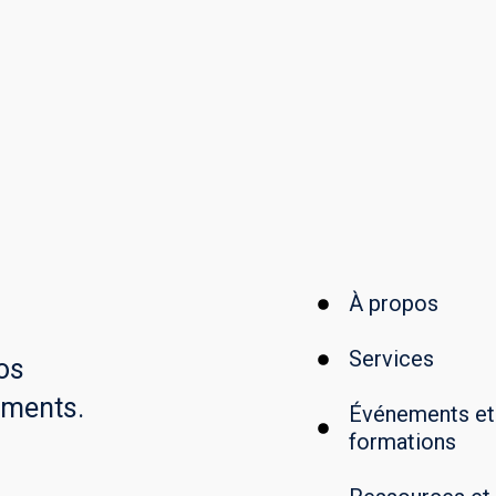
Link
Messenger
Message
Snapchat
X
À propos
Services
os
ements.
Événements et
formations