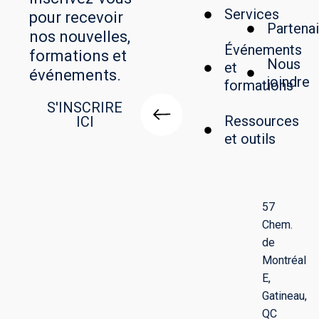
Services
pour recevoir
Partenai
nos nouvelles,
Événements
formations et
Nous
et
événements.
joindre
formations
S'INSCRIRE
Ressources
ICI
et outils
57
Chem.
de
Montréal
E,
Gatineau,
QC