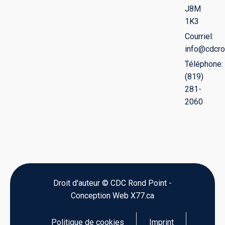
J8M
1K3
Courriel:
info@cdcro
Téléphone:
(819)
281-
2060
Droit d'auteur © CDC Rond Point -
Conception Web X77.ca
Politique de cookies
Imprint