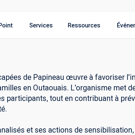
Point
Services
Ressources
Événe
pées de Papineau œuvre à favoriser l'int
amilles en Outaouais. L'organisme met d
 participants, tout en contribuant à préve
té.
nnalisés et ses actions de sensibilisation