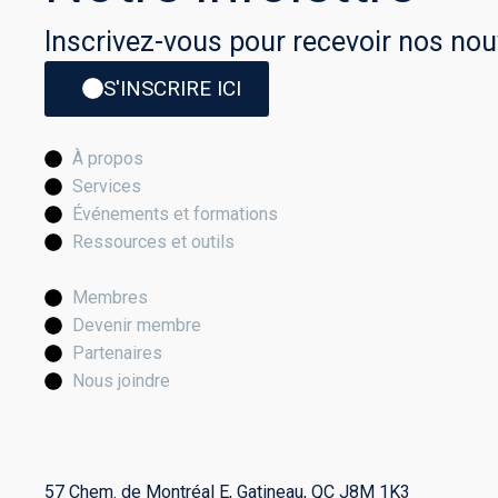
Inscrivez-vous pour recevoir nos nou
S'INSCRIRE ICI
À propos
Services
Événements et formations
Ressources et outils
Membres
Devenir membre
Partenaires
Nous joindre
57 Chem. de Montréal E, Gatineau, QC J8M 1K3