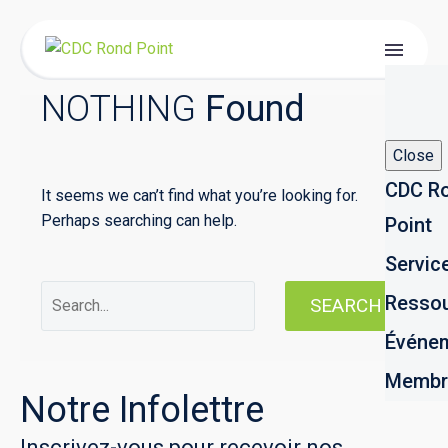
NOTHING
Found
Close
CDC R
It seems we can’t find what you’re looking for.
Perhaps searching can help.
Point
Servic
Resso
SEARCH
Événe
Membr
Notre Infolettre
Inscrivez-vous pour recevoir nos