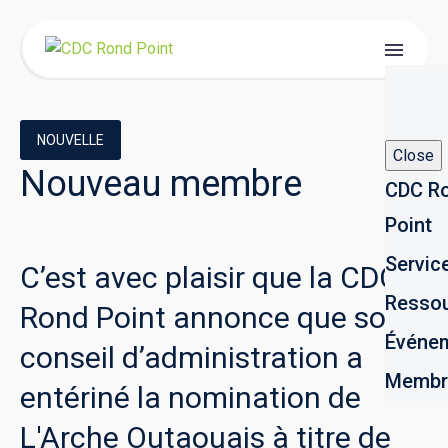
NOUVELLE
Close
Nouveau
membre
CDC R
Point
Servic
C’est
avec
plaisir
que
la
CDC
Resso
Rond
Point
annonce
que
son
Événe
conseil
d’administration
a
Membr
entériné
la
nomination
de
L'Arche
Outaouais
à
titre
de