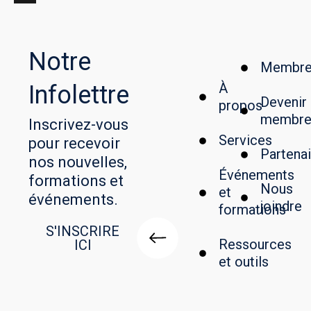
X
Notre
Membre
À
Infolettre
Devenir
propos
membr
Inscrivez-vous
Services
pour recevoir
Partenai
nos nouvelles,
Événements
formations et
Nous
et
événements.
joindre
formations
S'INSCRIRE
Ressources
ICI
et outils