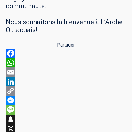
communauté.
Nous souhaitons la bienvenue à L’Arche
Outaouais!
Partager
Facebook
WhatsApp
Email
LinkedIn
Copy
Link
Messenger
Message
Snapchat